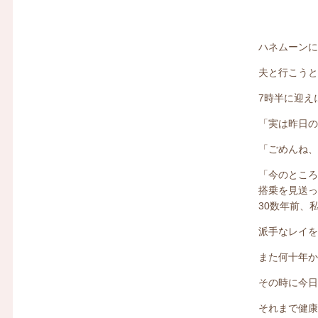
ハネムーン
夫と行こうと
7時半に迎え
「実は昨日
「ごめんね、
「今のとこ
搭乗を見送
30数年前、
派手なレイ
また何十年
その時に今
それまで健