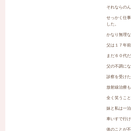
それならの
せっかく仕
した。
かなり無理
父は１７年
まだ６０代
父の不調に
診察を受け
放射線治療
全く笑うこ
妹と私は一
車いすで行
体のことが