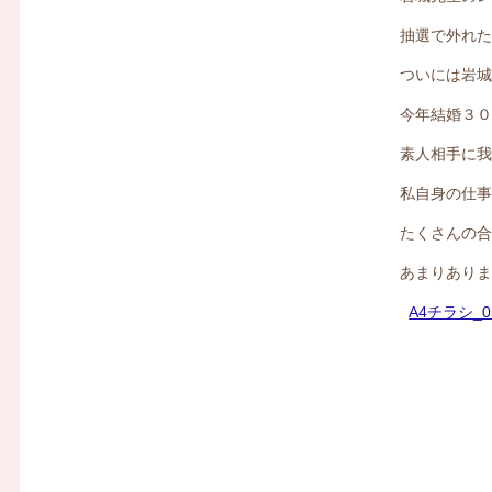
抽選で外れ
ついには岩
今年結婚３
素人相手に
私自身の仕
たくさんの
あまりあり
A4チラシ_05