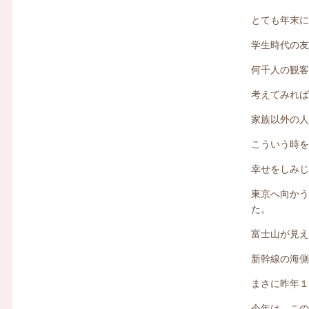
とても年末
学生時代の
何千人の観
考えてみれ
家族以外の
こういう時
幸せをしみ
東京へ向か
た。
富士山が見
新幹線の海
まさに昨年
今年は、こ