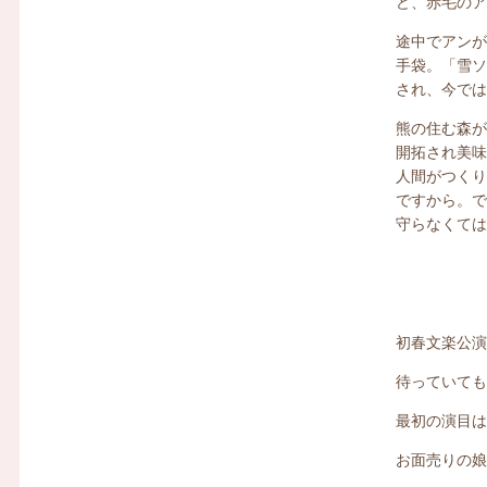
ど、赤毛の
途中でアン
手袋。「雪
され、今で
熊の住む森
開拓され美
人間がつく
ですから。
守らなくて
初春文楽公
待っていて
最初の演目
お面売りの