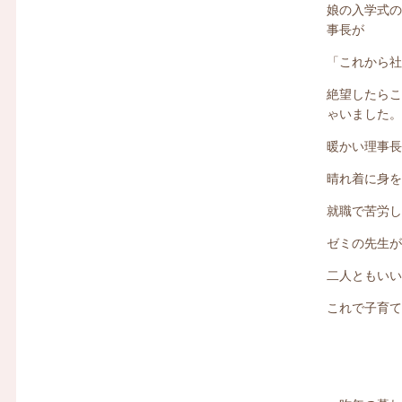
娘の入学式
事長が
「これから
絶望したら
ゃいました
暖かい理事
晴れ着に身
就職で苦労し
ゼミの先生
二人ともい
これで子育