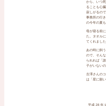
から、いつ
ることも心
寂しがるの
事務所の行き
の今年の夏
母が寝る前
た。タオル
てくれまし
あの時に飼
ので、そん
られれば「
子がいない
古澤さんの
は「星に願
平成
28
年