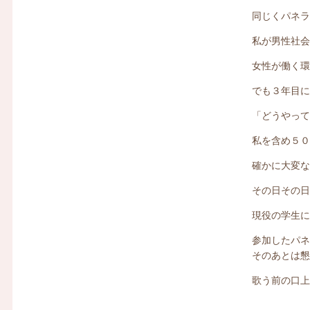
同じくパネ
私が男性社
女性が働く
でも３年目
「どうやっ
私を含め５
確かに大変
その日その
現役の学生
参加したパ
そのあとは
歌う前の口