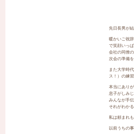
先日長男が
暖かいご祝
で笑顔いっ
会社の同僚
次会の準備
また大学時
ス！）の練
本当にあり
息子がしみ
みんなが手
それがわか
私は頼まれ
以前うちの