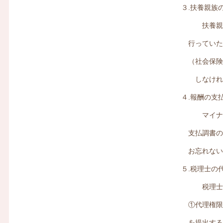
３.扶養親族
扶養親族に
行っていた
（社会保険
しなければ
４.報酬の支
マイナンバ
支払調書の
お忘れない
５.税理士の
税理士が税
①代理権限
を提出する