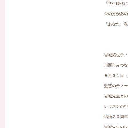
「学生時代
今の方があ
「あなた、
岩城拓也テ
川西市みつ
８月３１日
魅惑のテノ
岩城先生と
レッスンの
結婚２０周
岩城先生の