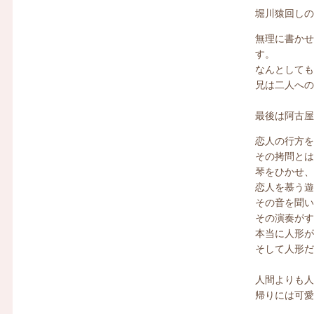
堀川猿回し
無理に書か
す。
なんとして
兄は二人へ
最後は阿古
恋人の行方
その拷問と
琴をひかせ
恋人を慕う
その音を聞
その演奏が
本当に人形
そして人形
人間よりも
帰りには