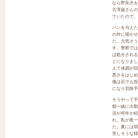
なら野良犬
古澤巌さん
ていたので
パンを与え
の外に寝か
た。元気そ
す。警察では
ば処分され
とになりま
えて体調が
悪さをはじ
傷は石でも
になり切除
そうやって
朝一緒に出
活が何年か
れ、私が夜
た。夏には
苦しそうな