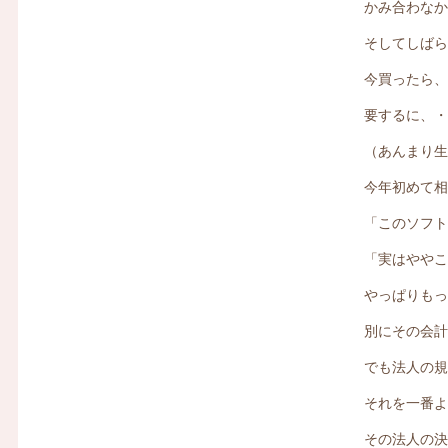
かみ合わな
そしてしば
今買ったら
要するに、
（あんまり
今年初めて
「このソフ
「実はやや
やっぱりも
別にその会
でも法人の
それを一番
その法人の