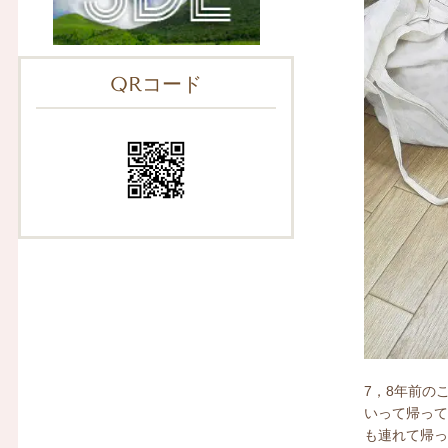
QRコード
7，8年前の
いって帰っ
も連れて帰